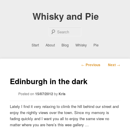
Skip
to
Whisky and Pie
primary
content
Sear
Main
Start
About
Blog
Whisky
Pie
menu
Post
←
Previous
Next
→
navigation
Edinburgh in the dark
Posted on
15/07/2012
by
Kris
Lately I find it very relaxing to climb the hill behind our street and
enjoy the nightly views over the town. Since my memory is
fading quickly and I want you all to enjoy the same view no
matter where you are here’s this wee gallery …